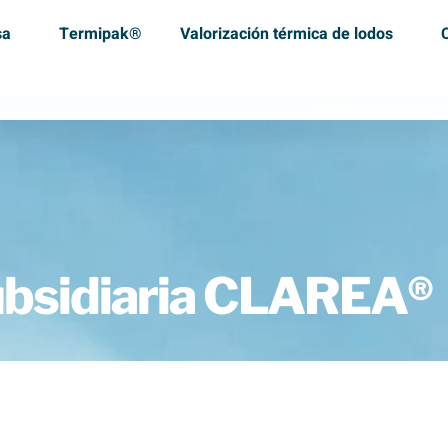
sa
Termipak®
Valorización térmica de lodos
subsidiaria CLAREA®