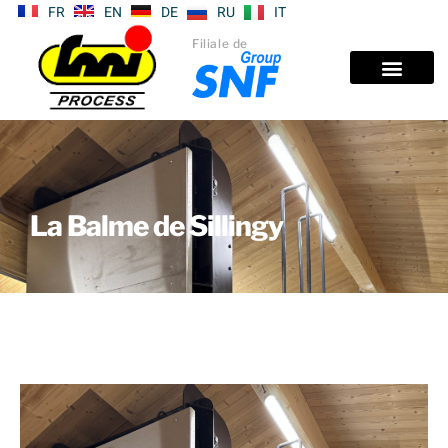
FR
EN
DE
RU
IT
Filiale de
La Balme de Sillingy