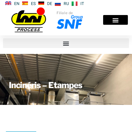
EN
ES
DE
RU
IT
Filiale de
Incinéris – Etampes