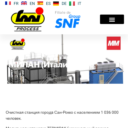
FR
EN
ES
DE
IT
Filiale de
МИЛАН (Италия)
Очистная станция городa Сан-Рокко с населением 1 036 000
человек.