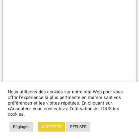
Nous utilisons des cookies sur notre site Web pour vous
offrir l'expérience la plus pertinente en mémorisant vos
préférences et les visites répétées. En cliquant sur
«Accepter», vous consentez à l'utilisation de TOUS les
cookies.
©2021 FMI PROCESS |
ЮРИДИЧЕСКАЯ ИНФОРМАЦИЯ
| политика
Réglages
ACCEPTER
REFUSER
конфиденциальности | Провайдер веб-сайта :
SITE LINE