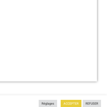
Провайдер веб-сайта :
SITE LINE
Réglages
ACCEPTER
REFUSER