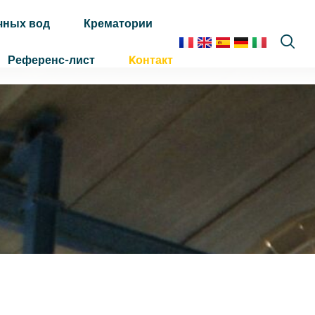
чных вод
Крематории
Референс-лист
Kонтакт