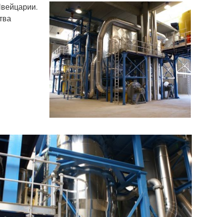
Швейцарии.
тва