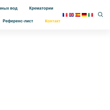
чных вод
Крематории
Референс-лист
Kонтакт