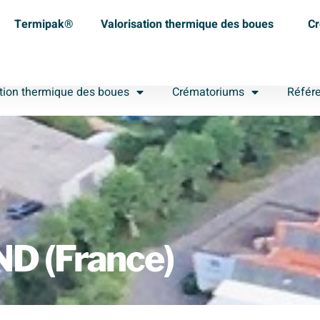
Termipak®
Valorisation thermique des boues
Cr
ation thermique des boues
Crématoriums
Référ
 (France)