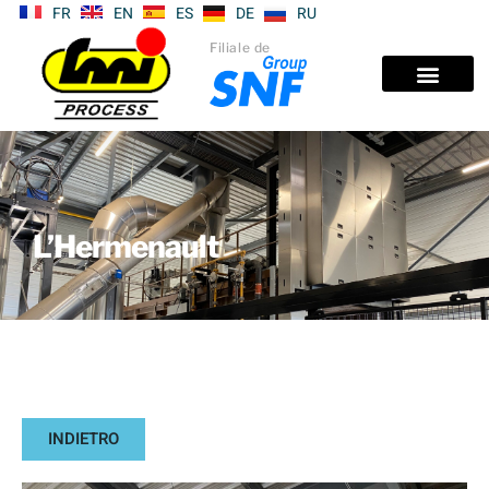
FR
EN
ES
DE
RU
Filiale de
L’Hermenault
INDIETRO